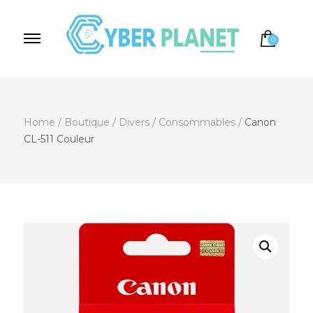
0
Cyber Planet
Spécialiste de l'Informatique depuis 2004, à
Brebières
Home
/
Boutique
/
Divers
/
Consommables
/
Canon
CL-511 Couleur