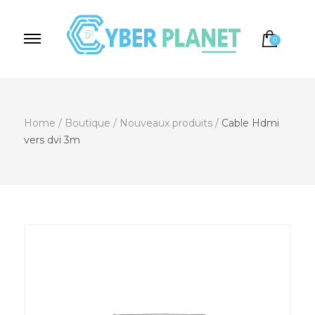
0
Cyber Planet
Spécialiste de l'Informatique depuis 2004, à
Brebières
Home
/
Boutique
/
Nouveaux produits
/
Cable Hdmi
vers dvi 3m