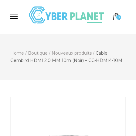
0
Cyber Planet
Spécialiste de l'Informatique depuis 2004, à
Brebières
Home
/
Boutique
/
Nouveaux produits
/
Cable
Gembird HDMI 2.0 MM 10m (Noir) – CC-HDMI4-10M