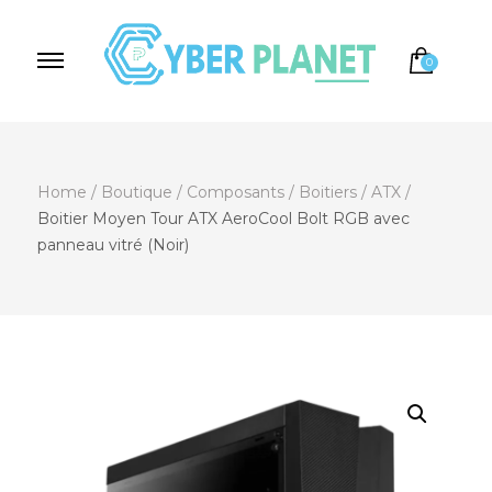
0
Cyber Planet
Spécialiste de l'Informatique depuis 2004, à
Brebières
Home
/
Boutique
/
Composants
/
Boitiers
/
ATX
/
Boitier Moyen Tour ATX AeroCool Bolt RGB avec
panneau vitré (Noir)