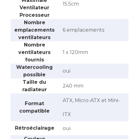
Maximale
15.5cm
Ventilateur
Processeur
Nombre
emplacements
6 emplacements
ventilateurs
Nombre
ventilateurs
1 x 120mm
fournis
Watercooling
‎oui
possible
Taille du
‎240 mm
radiateur
‎ATX, Micro-ATX et Mini-
Format
compatible
ITX
Rétroéclairage
‎oui
Couleur