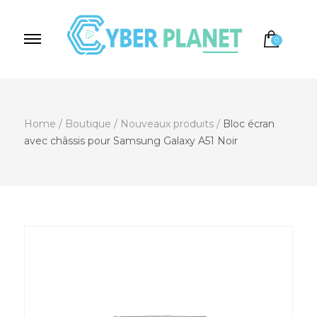
0
Cyber Planet
Spécialiste de l'Informatique depuis 2004, à
Brebières
Home
/
Boutique
/
Nouveaux produits
/
Bloc écran
avec châssis pour Samsung Galaxy A51 Noir