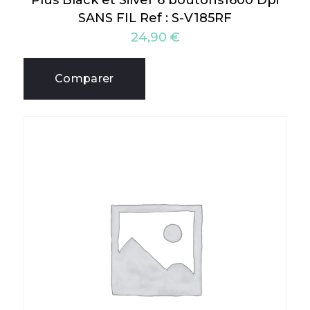
Plus Black et Silver 6 boutons1600 Dpi
SANS FIL Ref : S-V185RF
24,90
€
Comparer