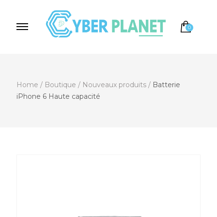
0
Cyber Planet
Spécialiste de l'Informatique depuis 2004, à
Brebières
Home
/
Boutique
/
Nouveaux produits
/
Batterie
iPhone 6 Haute capacité