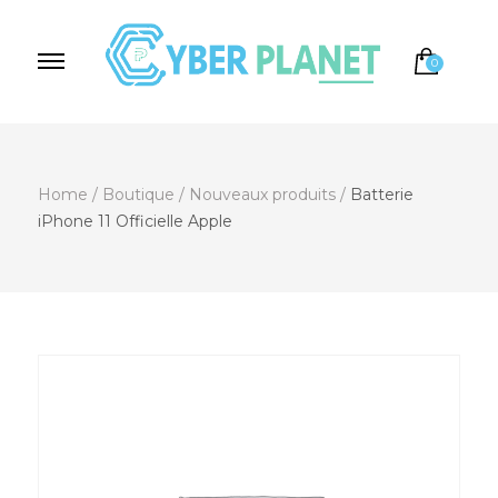
0
Cyber Planet
Spécialiste de l'Informatique depuis 2004, à
Brebières
Home
/
Boutique
/
Nouveaux produits
/
Batterie
iPhone 11 Officielle Apple