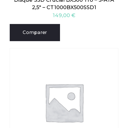
Disque SSD Crucial BX500 1To – S-ATA
2,5″ – CT1000BX500SSD1
149,00
€
Comparer