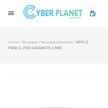
0
Cyber Planet
Spécialiste de l'Informatique depuis 2004, à
Brebières
Home
/
Boutique
/
Nouveaux produits
/
APPLE
PENCIL PRO GARANTIE 2 ANS