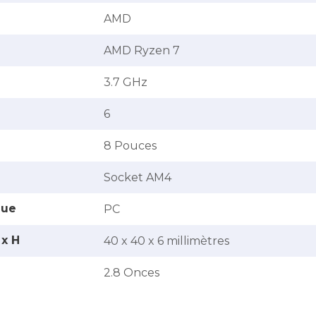
‎AMD
‎AMD Ryzen 7
‎3.7 GHz
‎6
‎8 Pouces
‎Socket AM4
que
‎PC
 x H
‎40 x 40 x 6 millimètres
‎2.8 Onces