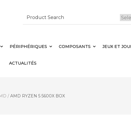
Search
for:
 Brebières
Votr
PÉRIPHÉRIQUES
COMPOSANTS
JEUX ET JOU
ACTUALITÉS
MD
/
AMD RYZEN 5 5600X BOX