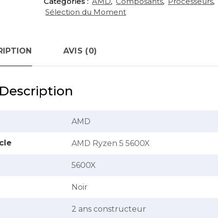
Catégories :
AMD
,
Composants
,
Processeurs
,
Sélection du Moment
RIPTION
AVIS (0)
Description
‎AMD
cle
‎AMD Ryzen 5 5600X
‎5600X
‎Noir
‎2 ans constructeur