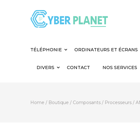
Cyber Planet
Spécialiste de l'Informatique depuis 2004, à
TÉLÉPHONIE
ORDINATEURS ET ÉCRANS
DIVERS
CONTACT
NOS SERVICES
Home
/
Boutique
/
Composants
/
Processeurs
/
A