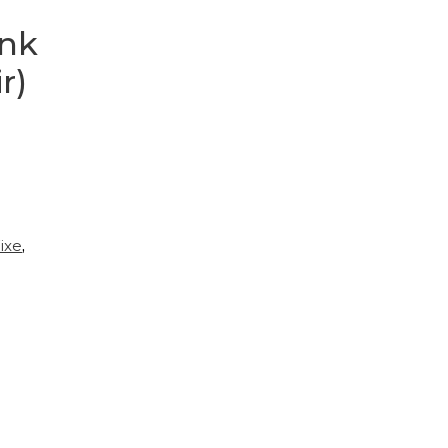
ink
r)
ixe
,