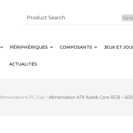
Search
for:
 Brebières
Votr
PÉRIPHÉRIQUES
COMPOSANTS
JEUX ET JOU
ACTUALITÉS
Alimentations PC Fixe
/
Alimentation ATX Kolink Core RGB – 60