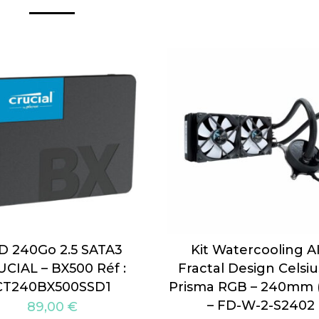
D 240Go 2.5 SATA3
Kit Watercooling A
CIAL – BX500 Réf :
Fractal Design Celsiu
CT240BX500SSD1
Prisma RGB – 240mm (
– FD-W-2-S2402
89,00
€