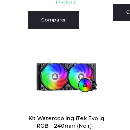
159,90
€
C
Comparer
Kit Watercooling iTek Evoliq
RGB – 240mm (Noir) –