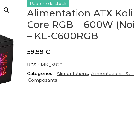
Rupture de stock
Alimentation ATX Kol
Core RGB – 600W (Noi
– KL-C600RGB
59,99
€
UGS :
MK_3820
Catégories :
Alimentations
,
Alimentations PC F
Composants