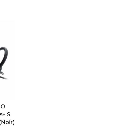
IO
s+ S
Noir)