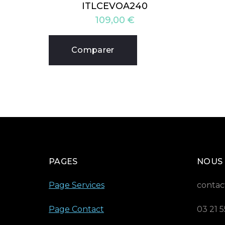
ITLCEVOA240
109,00
€
Comparer
PAGES
NOUS
Page Services
contac
Page Contact
03 21 5