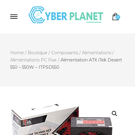
0
Cyber Planet
Spécialiste de l'Informatique depuis 2004, à
Brebières
Home
/
Boutique
/
Composants
/
Alimentations
/
Alimentations PC Fixe
/
Alimentation ATX iTek Desert
550 – 550W – ITPSD550