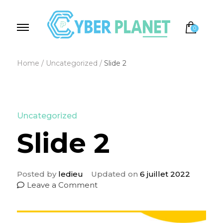
0
Cyber Planet
Spécialiste de l'Informatique depuis 2004, à
Brebières
Home
/
Uncategorized
/
Slide 2
Uncategorized
Slide 2
Posted by
ledieu
Updated on
6 juillet 2022
on
Leave a Comment
Slide
2