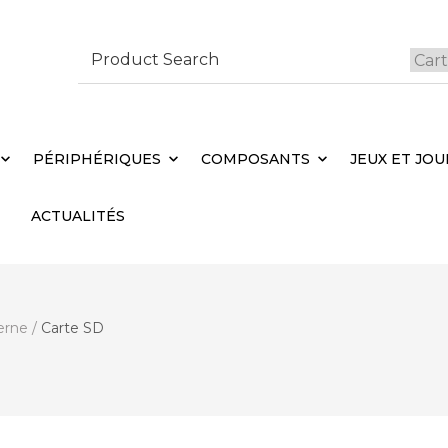
Search
for:
 Brebières
Votr
PÉRIPHÉRIQUES
COMPOSANTS
JEUX ET JOU
ACTUALITÉS
erne
/
Carte SD