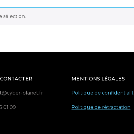
 sélection.
 CONTACTER
MENTIONS LÉGALES
t@cyber-planet.fr
Politique de confidentiali
5 01 09
Politique de rétractation