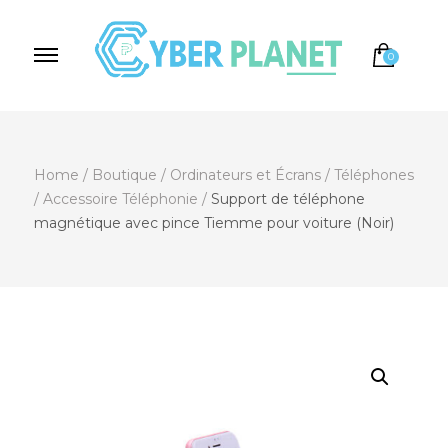
0
Cyber Planet
Spécialiste de l'Informatique depuis 2004, à
Brebières
Home
/
Boutique
/
Ordinateurs et Écrans
/
Téléphones
/
Accessoire Téléphonie
/
Support de téléphone
magnétique avec pince Tiemme pour voiture (Noir)