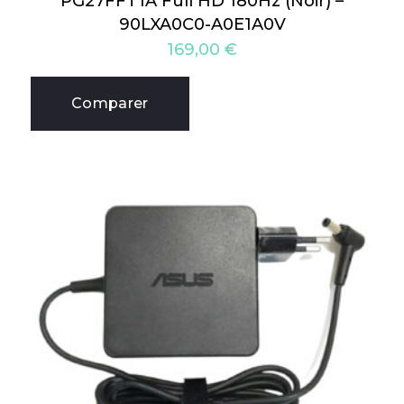
PG27FFT1A Full HD 180Hz (Noir) –
90LXA0C0-A0E1A0V
169,00
€
Comparer