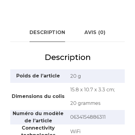
DESCRIPTION
AVIS (0)
Description
Poids de l’article
‎20 g
‎15.8 x 10.7 x 3.3 cm;
Dimensions du colis
20 grammes
Numéro du modèle
‎0634154886311
de l’article
Connectivity
‎WiFi