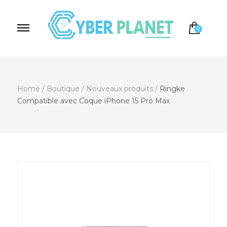
0
Cyber Planet
Spécialiste de l'Informatique depuis 2004, à
Brebières
Home
/
Boutique
/
Nouveaux produits
/
Ringke
Compatible avec Coque iPhone 15 Pro Max