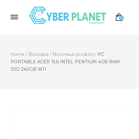
0
Cyber Planet
Spécialiste de l'Informatique depuis 2004, à
Brebières
Home
/
Boutique
/
Nouveaux produits
/
PC
PORTABLE ACER 15.6 INTEL PENTIUM 4GB RAM
SSD 240GB W11