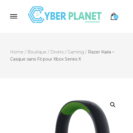
0
Cyber Planet
Spécialiste de l'Informatique depuis 2004, à
Brebières
Home
/
Boutique
/
Divers
/
Gaming
/
Razer Kaira –
Casque sans Fil pour Xbox Series X