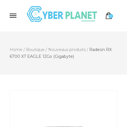
0
Cyber Planet
Spécialiste de l'Informatique depuis 2004, à
Brebières
Home
/
Boutique
/
Nouveaux produits
/
Radeon RX
6700 XT EAGLE 12Go (Gigabyte)