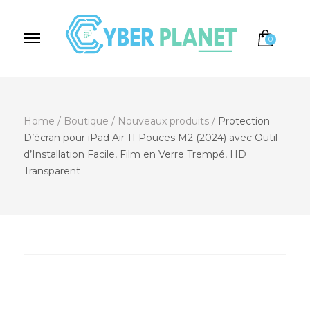
0
Cyber Planet
Spécialiste de l'Informatique depuis 2004, à
Brebières
Home
/
Boutique
/
Nouveaux produits
/
Protection
D’écran pour iPad Air 11 Pouces M2 (2024) avec Outil
d’Installation Facile, Film en Verre Trempé, HD
Transparent