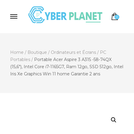
0
Cyber Planet
Spécialiste de l'Informatique depuis 2004, à
Brebières
Home
/
Boutique
/
Ordinateurs et Écrans
/
PC
Portables
/
Portable Acer Aspire 3 A315 -58-74QX
(15,6″), Intel Core i7-1165G7, Ram 12go, SSD 512go, Intel
Iris Xe Graphics Win 11 home Garantie 2 ans