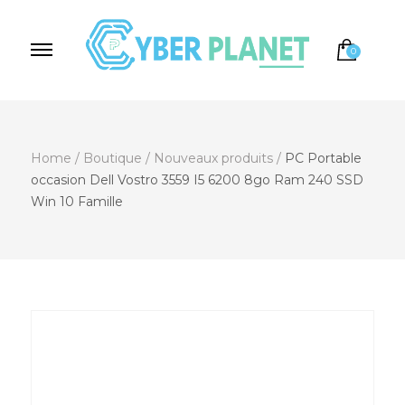
0
Cyber Planet
Spécialiste de l'Informatique depuis 2004, à
Brebières
Home
/
Boutique
/
Nouveaux produits
/
PC Portable
occasion Dell Vostro 3559 I5 6200 8go Ram 240 SSD
Win 10 Famille