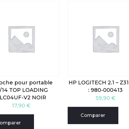
oche pour portable
HP LOGITECH 2.1 – Z31
3/14 TOP LOADING
: 980-000413
LC04UF-V2 NOIR
59,90
€
17,90
€
Comparer
omparer