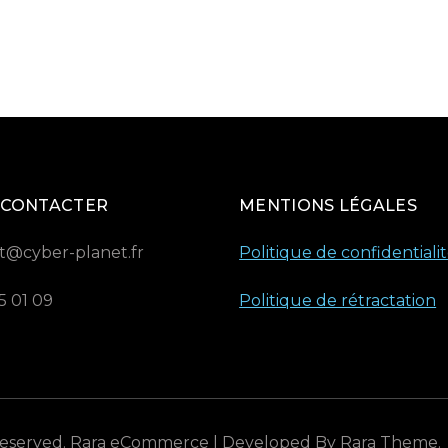
 CONTACTER
MENTIONS LÉGALES
t@cyber-planet.fr
Politique de confidentiali
5 01 09
Politique de rétractation
 Reserved.
Rara eCommerce | Developed By
Rara Theme
.