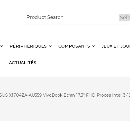
Search
for:
 Brebières
Votr
PÉRIPHÉRIQUES
COMPOSANTS
JEUX ET JOU
ACTUALITÉS
ASUS X1704ZA-AU359 VivoBook Ecran 17.3″ FHD Proces Intel i