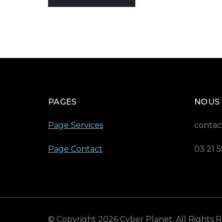
PAGES
NOUS
Page Services
contac
Page Contact
03 21 5
© Copyright 2026
Cyber Planet
. All Rights