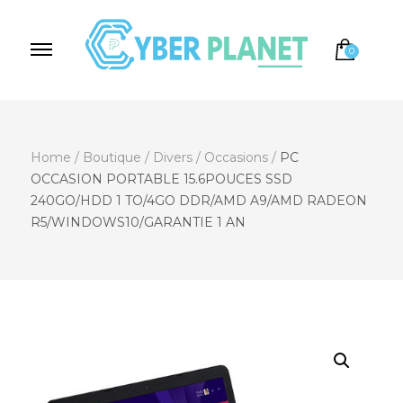
0
Cyber Planet
Spécialiste de l'Informatique depuis 2004, à
Brebières
Home
/
Boutique
/
Divers
/
Occasions
/
PC
OCCASION PORTABLE 15.6POUCES SSD
240GO/HDD 1 TO/4GO DDR/AMD A9/AMD RADEON
R5/WINDOWS10/GARANTIE 1 AN