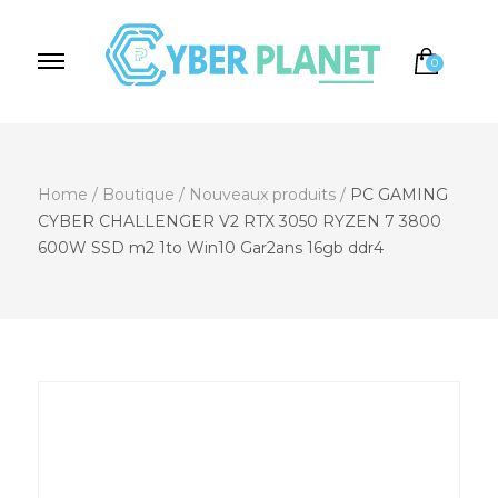
0
Cyber Planet
Spécialiste de l'Informatique depuis 2004, à
Brebières
Home
/
Boutique
/
Nouveaux produits
/
PC GAMING
CYBER CHALLENGER V2 RTX 3050 RYZEN 7 3800
600W SSD m2 1to Win10 Gar2ans 16gb ddr4