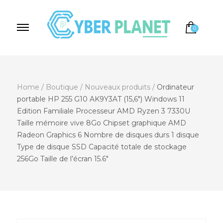
0
Cyber Planet
Spécialiste de l'Informatique depuis 2004, à
Brebières
Home
/
Boutique
/
Nouveaux produits
/
Ordinateur
portable HP 255 G10 AK9Y3AT (15,6″) Windows 11
Edition Familiale Processeur AMD Ryzen 3 7330U
Taille mémoire vive 8Go Chipset graphique AMD
Radeon Graphics 6 Nombre de disques durs 1 disque
Type de disque SSD Capacité totale de stockage
256Go Taille de l’écran 15.6″