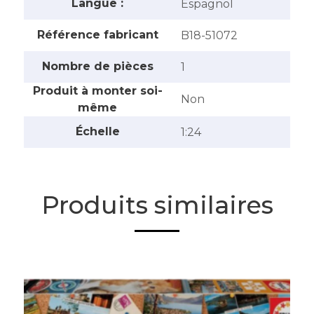
Langue :
‎Espagnol
Référence fabricant
‎B18-51072
Nombre de pièces
‎1
Produit à monter soi-
‎Non
même
Échelle
‎1:24
Produits similaires