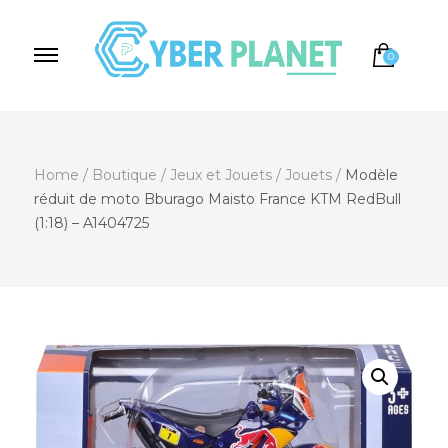
0
Cyber Planet
Spécialiste de l'Informatique depuis 2004, à
Brebières
Home
/
Boutique
/
Jeux et Jouets
/
Jouets
/
Modèle
réduit de moto Bburago Maisto France KTM RedBull
(1:18) – A1404725