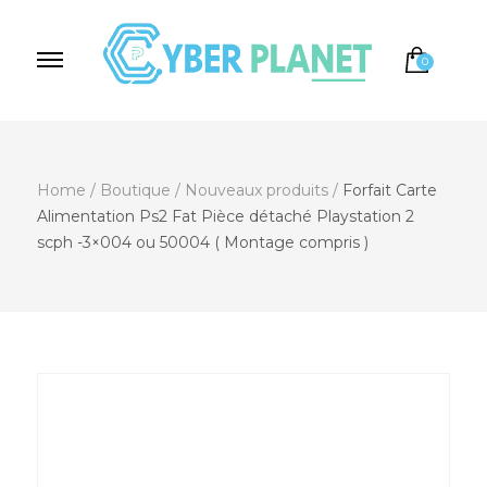
0
Cyber Planet
Spécialiste de l'Informatique depuis 2004, à
Brebières
Home
/
Boutique
/
Nouveaux produits
/
Forfait Carte
Alimentation Ps2 Fat Pièce détaché Playstation 2
scph -3×004 ou 50004 ( Montage compris )