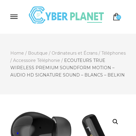
0
Cyber Planet
Spécialiste de l'Informatique depuis 2004, à
Brebières
Home
/
Boutique
/
Ordinateurs et Écrans
/
Téléphones
/
Accessoire Téléphonie
/
ECOUTEURS TRUE
WIRELESS PREMIUM SOUNDFORM MOTION –
AUDIO HD SIGNATURE SOUND – BLANCS – BELKIN