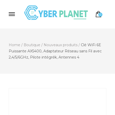
0
Cyber Planet
Spécialiste de l'Informatique depuis 2004, à
Brebières
Home
/
Boutique
/
Nouveaux produits
/
Clé WiFi 6E
Puissante AX5400, Adaptateur Réseau sans Fil avec
2,4/5/6GHz, Pilote intégrék, Antennes 4