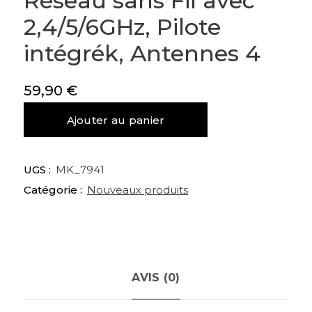
Réseau sans Fil avec
2,4/5/6GHz, Pilote
intégrék, Antennes 4
59,90
€
quantité
Ajouter au panier
de
Clé
WiFi
UGS :
MK_7941
6E
Catégorie :
Nouveaux produits
Puissante
AX5400,
Adaptateur
Réseau
sans
Fil
AVIS (0)
avec
2,4/5/6GHz,