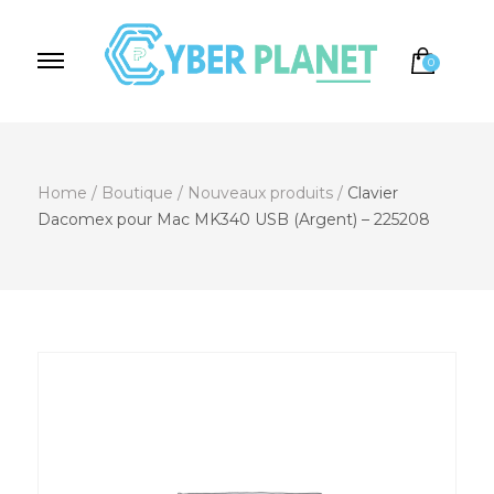
0
Cyber Planet
Spécialiste de l'Informatique depuis 2004, à
Brebières
Home
/
Boutique
/
Nouveaux produits
/
Clavier
Dacomex pour Mac MK340 USB (Argent) – 225208