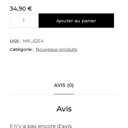
34,90
€
quantité
Ajouter au panier
de
Clavier
Dacomex
UGS :
MK_6254
pour
Catégorie :
Nouveaux produits
Mac
MK340
USB
(Argent)
-
225208
AVIS (0)
Avis
Il n’y a pas encore d’avis.