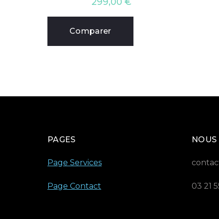
299,00
€
Comparer
PAGES
NOUS
Page Services
contac
Page Contact
03 21 5