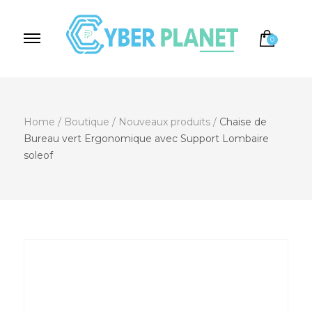
0
Cyber Planet
Spécialiste de l'Informatique depuis 2004, à
Brebières
Home
/
Boutique
/
Nouveaux produits
/
Chaise de
Bureau vert Ergonomique avec Support Lombaire
soleof