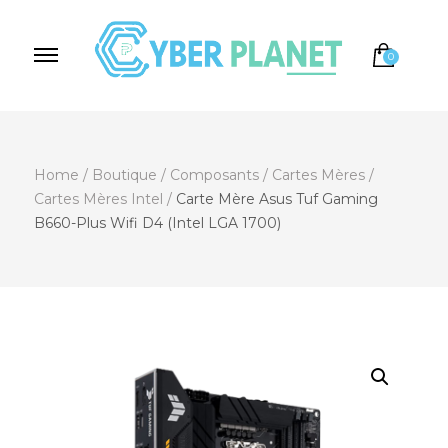
0
Cyber Planet
Spécialiste de l'Informatique depuis 2004, à
Brebières
Home
/
Boutique
/
Composants
/
Cartes Mères
/
Cartes Mères Intel
/
Carte Mère Asus Tuf Gaming
B660-Plus Wifi D4 (Intel LGA 1700)