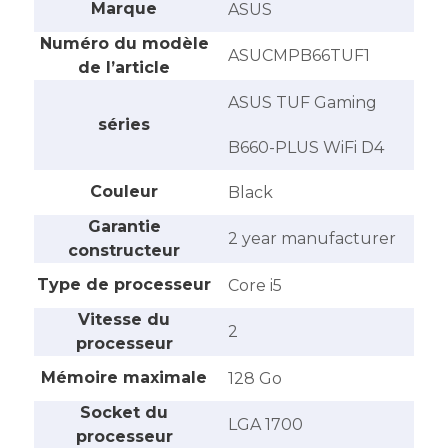
Marque
‎ASUS
Numéro du modèle
‎ASUCMPB66TUF1
de l’article
‎ASUS TUF Gaming
séries
B660-PLUS WiFi D4
Couleur
‎Black
Garantie
‎2 year manufacturer
constructeur
Type de processeur
‎Core i5
Vitesse du
‎2
processeur
Mémoire maximale
‎128 Go
Socket du
‎LGA 1700
processeur