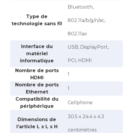
‎Bluetooth,
Type de
802.11a/b/g/n/ac,
technologie sans fil
802.11ax
Interface du
‎USB, DisplayPort,
matériel
PCI, HDMI
informatique
Nombre de ports
‎1
HDMI
Nombre de ports
‎1
Ethernet
Compatibilité du
‎Cellphone
périphérique
‎30.5 x 24.4 x 4.3
Dimensions de
l’article L x L x H
centimètres