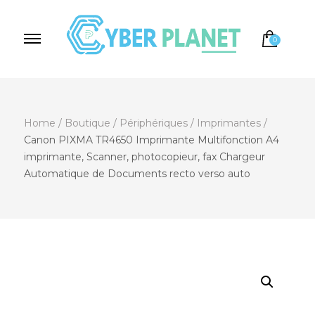
0
Cyber Planet
Spécialiste de l'Informatique depuis 2004, à
Brebières
Home
/
Boutique
/
Périphériques
/
Imprimantes
/
Canon PIXMA TR4650 Imprimante Multifonction A4
imprimante, Scanner, photocopieur, fax Chargeur
Automatique de Documents recto verso auto