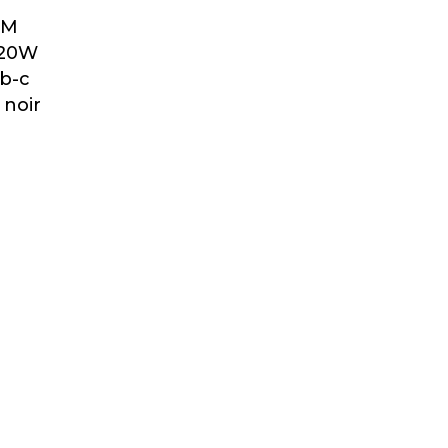
YM
 20W
sb-c
 noir