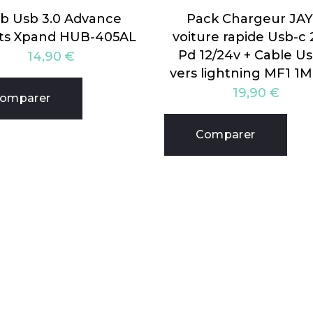
b Usb 3.0 Advance
Pack Chargeur JA
ts Xpand HUB-405AL
voiture rapide Usb-c
Pd 12/24v + Cable U
14,90
€
vers lightning MF1 1M
19,90
€
omparer
Comparer