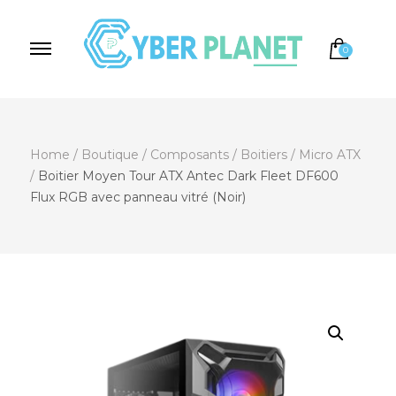
0
Cyber Planet
Spécialiste de l'Informatique depuis 2004, à
Brebières
Home
/
Boutique
/
Composants
/
Boitiers
/
Micro ATX
/
Boitier Moyen Tour ATX Antec Dark Fleet DF600
Flux RGB avec panneau vitré (Noir)