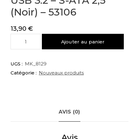
USB 3.2 – S-ATA 2,5″
(Noir) – 53106
13,90
€
quantité
Ajouter au panier
de
Boitier
externe
UGS :
MK_8129
Verbatim
Catégorie :
Nouveaux produits
Store'N'Go
USB
3.2
-
S-
ATA
AVIS (0)
2,5"
(Noir)
-
Avis