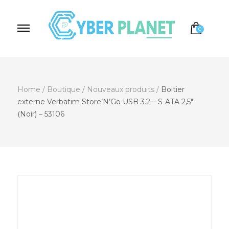
0
Cyber Planet
Spécialiste de l'Informatique depuis 2004, à
Brebières
Home
/
Boutique
/
Nouveaux produits
/
Boitier
externe Verbatim Store’N’Go USB 3.2 – S-ATA 2,5″
(Noir) – 53106