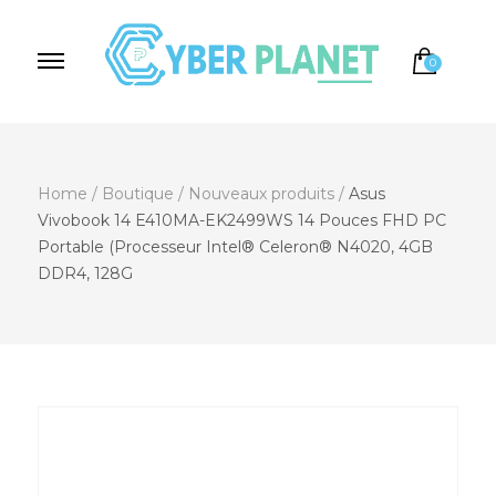
0
Cyber Planet
Spécialiste de l'Informatique depuis 2004, à
Brebières
Home
/
Boutique
/
Nouveaux produits
/
Asus
Vivobook 14 E410MA-EK2499WS 14 Pouces FHD PC
Portable (Processeur Intel® Celeron® N4020, 4GB
DDR4, 128G