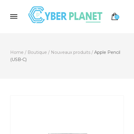
0
Cyber Planet
Spécialiste de l'Informatique depuis 2004, à
Brebières
Home
/
Boutique
/
Nouveaux produits
/
Apple Pencil
(USB-C)