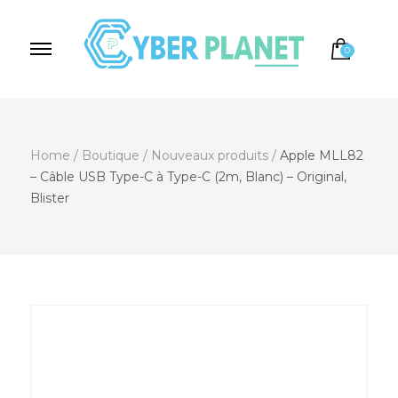
0
Cyber Planet
Spécialiste de l'Informatique depuis 2004, à
Brebières
Home
/
Boutique
/
Nouveaux produits
/
Apple MLL82
– Câble USB Type-C à Type-C (2m, Blanc) – Original,
Blister