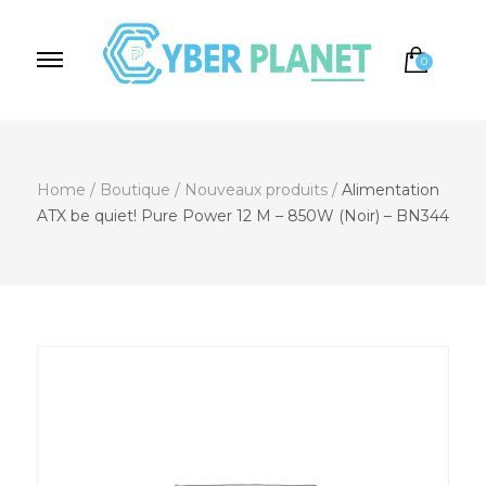
0
Cyber Planet
Spécialiste de l'Informatique depuis 2004, à
Brebières
Home
/
Boutique
/
Nouveaux produits
/
Alimentation
ATX be quiet! Pure Power 12 M – 850W (Noir) – BN344